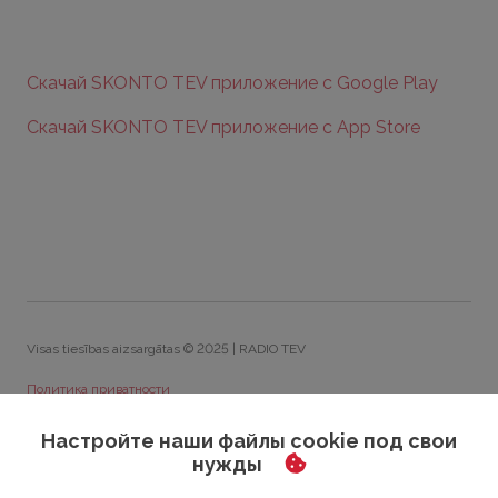
Скачай SKONTO TEV приложение с Google Play
Скачай SKONTO TEV приложение с App Store
Visas tiesības aizsargātas © 2025 | RADIO TEV
Политика приватности
Политика обработки персональных данных
Настройте наши файлы cookie под свои
нужды
Общие правила конкурса